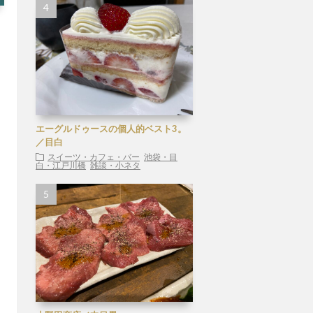
エーグルドゥースの個人的ベスト3。
／目白
スイーツ・カフェ・バー
池袋・目
白・江戸川橋
雑談・小ネタ