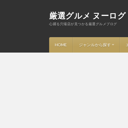
厳選グルメ ヌーログ
心躍る穴場店が見つかる厳選グルメブログ
HOME
ジャンルから探す
－ ラーメン
－ 寿司
－ フレンチ・ビストロ
－ イタリアン・トラットリ
－ 中華・その他アジア料理
－ 洋食
－ 和食・割烹・焼鳥
－ 蕎麦
－ 焼肉・ステーキ・鉄板焼
－ とんかつ
－ ハンバーガー・アメリカ
－ カレー・定食
－ スイーツ・カフェ・バー
－ その他