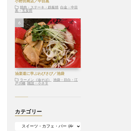
小野田商店／中目黒
焼肉・ステーキ・鉄板焼
白金・中目
黒・五反田
油楽道に学ぶわびさび／池袋
ラーメン（油そば）
池袋・目白・江
戸川橋
雑談・小ネタ
カテゴリー