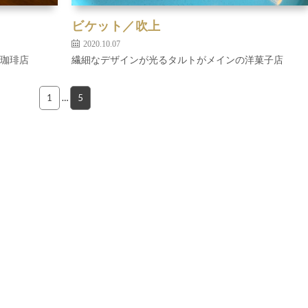
ビケット／吹上
2020.10.07
珈琲店
繊細なデザインが光るタルトがメインの洋菓子店
1
…
5