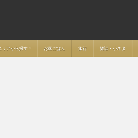
エリアから探す
お家ごはん
旅行
雑談・小ネタ
ア
ン
－ 福島
－ 愛知
> 名古屋
－ 岐阜
－ 長野
－ 大阪
－ 京都
－ 神奈川
－ 埼玉
－ 静岡
－ 鳥取
－ 山口
－ 福岡
－ 大分
－ 東京全域
> 東京・日本橋・神田
> 大手町・丸の内・日比谷
> 神保町・秋葉原・九段下
> 飯田橋・神楽坂・市ヶ谷
> 新宿・荒木町・四ツ谷
> 渋谷・恵比寿・代官山
> 池袋・目白・江戸川橋
> 赤坂・永田町・霞ヶ関
> 六本木・麻布・広尾
> 白金・中目黒・五反田
> 表参道・青山・代々木上原
> 上野・湯島・浅草
> 築地・月島・豊洲
> 錦糸町・両国・清澄白河
> 門前仲町・木場・東陽町
> 田町・品川・京急沿線
> 要町・千川・小竹向原
> 三田線沿線（埼玉方面）
> 東武東上線沿線
> 西武池袋線沿線