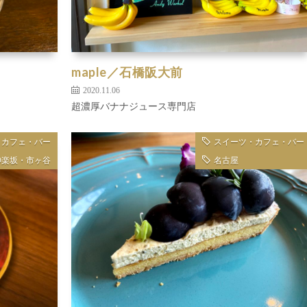
maple／石橋阪大前
2020.11.06
超濃厚バナナジュース専門店
・カフェ・バー
スイーツ・カフェ・バー
神楽坂・市ヶ谷
名古屋