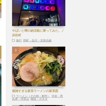
やばいと噂の納涼船に乗ってみた。／
浜松町
旅行
田町・品川・京急沿線
複雑すぎる家系ラーメンの家系図
ラーメン（その他・創作）
渋谷・恵
比寿・代官山
雑談・小ネタ