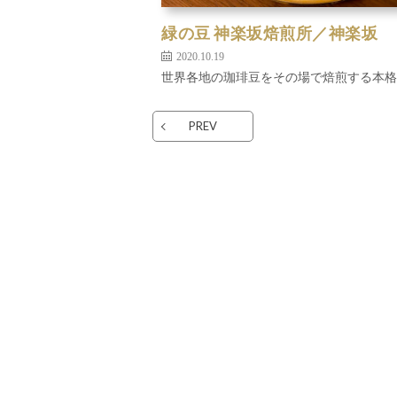
緑の豆 神楽坂焙煎所／神楽坂
2020.10.19
世界各地の珈琲豆をその場で焙煎する本格
PREV