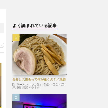
よく読まれている記事
<
舎鈴と六厘舎って何が違うの？／池袋
ラーメン（つけ麺）
池袋・目白・江
戸川橋
雑談・小ネタ