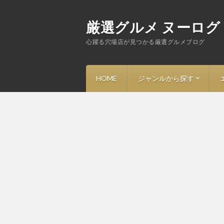
厳選グルメ ヌーログ
心躍る穴場店が見つかる厳選グルメブログ
HOME
ジャンルから探す
－ ラーメン
－ 寿司
－ フレンチ・ビストロ
－ イタリアン・トラットリ
－ 中華・その他アジア料理
－ 洋食
－ 和食・割烹・焼鳥
－ 蕎麦
－ 焼肉・ステーキ・鉄板焼
－ とんかつ
－ ハンバーガー・アメリカ
－ カレー・定食
－ スイーツ・カフェ・バー
－ その他