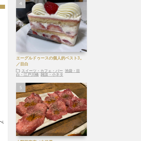
エーグルドゥースの個人的ベスト3。
／目白
スイーツ・カフェ・バー
池袋・目
白・江戸川橋
雑談・小ネタ
べ
」