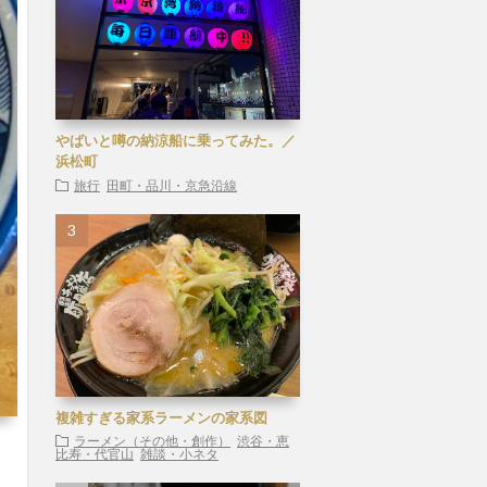
やばいと噂の納涼船に乗ってみた。／
浜松町
旅行
田町・品川・京急沿線
複雑すぎる家系ラーメンの家系図
ラーメン（その他・創作）
渋谷・恵
比寿・代官山
雑談・小ネタ