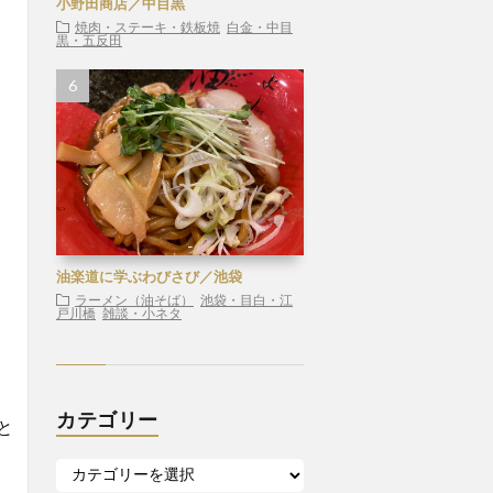
小野田商店／中目黒
焼肉・ステーキ・鉄板焼
白金・中目
黒・五反田
油楽道に学ぶわびさび／池袋
ラーメン（油そば）
池袋・目白・江
戸川橋
雑談・小ネタ
カテゴリー
と