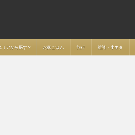
エリアから探す
お家ごはん
旅行
雑談・小ネタ
ア
ン
－ 福島
－ 愛知
> 名古屋
－ 岐阜
－ 長野
－ 大阪
－ 京都
－ 神奈川
－ 埼玉
－ 静岡
－ 鳥取
－ 山口
－ 福岡
－ 大分
－ 東京全域
> 東京・日本橋・神田
> 大手町・丸の内・日比谷
> 神保町・秋葉原・九段下
> 飯田橋・神楽坂・市ヶ谷
> 新宿・荒木町・四ツ谷
> 渋谷・恵比寿・代官山
> 池袋・目白・江戸川橋
> 赤坂・永田町・霞ヶ関
> 六本木・麻布・広尾
> 白金・中目黒・五反田
> 表参道・青山・代々木上原
> 上野・湯島・浅草
> 築地・月島・豊洲
> 錦糸町・両国・清澄白河
> 門前仲町・木場・東陽町
> 田町・品川・京急沿線
> 要町・千川・小竹向原
> 三田線沿線（埼玉方面）
> 東武東上線沿線
> 西武池袋線沿線