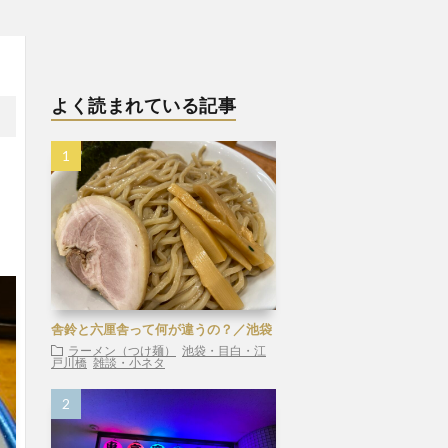
よく読まれている記事
舎鈴と六厘舎って何が違うの？／池袋
ラーメン（つけ麺）
池袋・目白・江
戸川橋
雑談・小ネタ