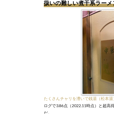
扱いの難しい煮干系ラーメ
たくさんチャリを漕いで銭湯（松本湯
ログで3.86点（2022.11時点）
だ。