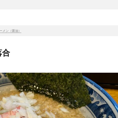
ーメン（醤油）
落合