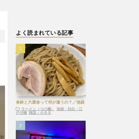
よく読まれている記事
舎鈴と六厘舎って何が違うの？／池袋
ラーメン（つけ麺）
池袋・目白・江
戸川橋
雑談・小ネタ