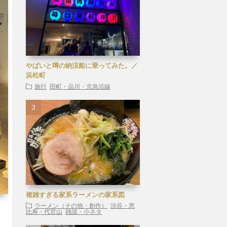
やばいと噂の納涼船に乗ってみた。／
浜松町
旅行
田町・品川・京急沿線
複雑すぎる家系ラーメンの家系図
ラーメン（その他・創作）
渋谷・恵
比寿・代官山
雑談・小ネタ