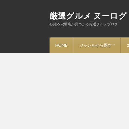
厳選グルメ ヌーログ
心躍る穴場店が見つかる厳選グルメブログ
HOME
ジャンルから探す
－ ラーメン
－ 寿司
－ フレンチ・ビストロ
－ イタリアン・トラットリ
－ 中華・その他アジア料理
－ 洋食
－ 和食・割烹・焼鳥
－ 蕎麦
－ 焼肉・ステーキ・鉄板焼
－ とんかつ
－ ハンバーガー・アメリカ
－ カレー・定食
－ スイーツ・カフェ・バー
－ その他