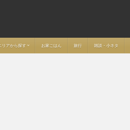
エリアから探す
お家ごはん
旅行
雑談・小ネタ
ア
ン
－ 福島
－ 愛知
> 名古屋
－ 岐阜
－ 長野
－ 大阪
－ 京都
－ 神奈川
－ 埼玉
－ 静岡
－ 鳥取
－ 山口
－ 福岡
－ 大分
－ 東京全域
> 東京・日本橋・神田
> 大手町・丸の内・日比谷
> 神保町・秋葉原・九段下
> 飯田橋・神楽坂・市ヶ谷
> 新宿・荒木町・四ツ谷
> 渋谷・恵比寿・代官山
> 池袋・目白・江戸川橋
> 赤坂・永田町・霞ヶ関
> 六本木・麻布・広尾
> 白金・中目黒・五反田
> 表参道・青山・代々木上原
> 上野・湯島・浅草
> 築地・月島・豊洲
> 錦糸町・両国・清澄白河
> 門前仲町・木場・東陽町
> 田町・品川・京急沿線
> 要町・千川・小竹向原
> 三田線沿線（埼玉方面）
> 東武東上線沿線
> 西武池袋線沿線