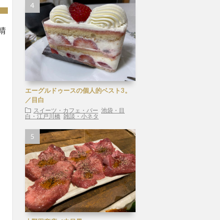
晴
エーグルドゥースの個人的ベスト3。
／目白
スイーツ・カフェ・バー
池袋・目
白・江戸川橋
雑談・小ネタ