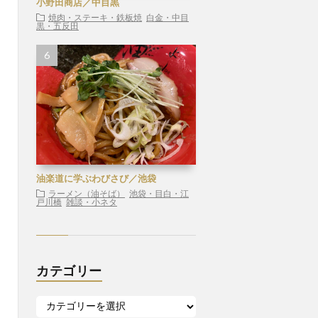
小野田商店／中目黒
焼肉・ステーキ・鉄板焼
白金・中目
黒・五反田
油楽道に学ぶわびさび／池袋
ラーメン（油そば）
池袋・目白・江
戸川橋
雑談・小ネタ
カテゴリー