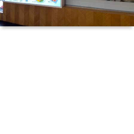
ら
ら
は
談・
探
探
ん
小
す
す
ネ
タ