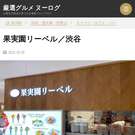
厳選グルメ ヌーログ
心躍る穴場店が見つかる厳選グルメブログ
渋谷・恵比寿・代官山
スイーツ・カフェ・バー
HOME
果実園リーベル／渋谷
HOM
2022.10.29
ジ
ャ
エ
ン
リ
お
ル
ア
家
旅
か
か
ご
行
雑