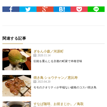
関連する記事
ぎをん小森／河原町
2020.11.14
伝統を重んじる京都の町家で本格甘味
焼き鳥 ショウチャン／恵比寿
2023.04.20
モモのクオリティが半端ない破格のコスパ焼き鳥
すなば珈琲、お前まじか。／鳥取