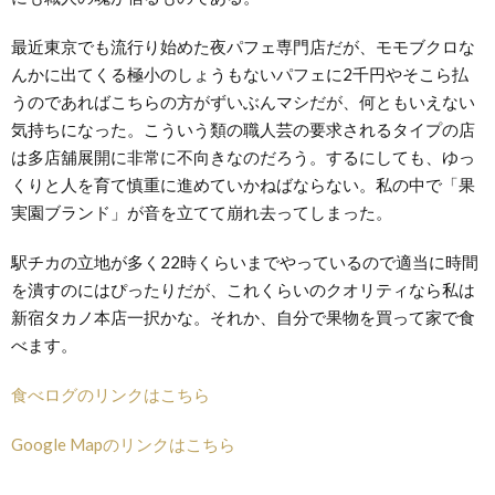
最近東京でも流行り始めた夜パフェ専門店だが、モモブクロな
んかに出てくる極小のしょうもないパフェに2千円やそこら払
うのであればこちらの方がずいぶんマシだが、何ともいえない
気持ちになった。こういう類の職人芸の要求されるタイプの店
は多店舖展開に非常に不向きなのだろう。するにしても、ゆっ
くりと人を育て慎重に進めていかねばならない。私の中で「果
実園ブランド」が音を立てて崩れ去ってしまった。
駅チカの立地が多く22時くらいまでやっているので適当に時間
を潰すのにはぴったりだが、これくらいのクオリティなら私は
新宿タカノ本店一択かな。それか、自分で果物を買って家で食
べます。
食べログのリンクはこちら
Google Mapのリンクはこちら