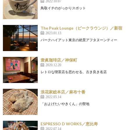
2022.10.07
鳥取イチのがっかりスポット
The Peak Lounge（ピークラウンジ）／新宿
2023.01.13
パークハイアット東京の絶景アフタヌーンティー
壹眞珈琲店／神保町
2020.12.20
レトロな喫茶店を思わせる、古き良き名店
浪花家総本店／麻布十番
2022.05.14
「およげたいやきくん」の聖地
ESPRESSO D WORKS／恵比寿
2022.07.14