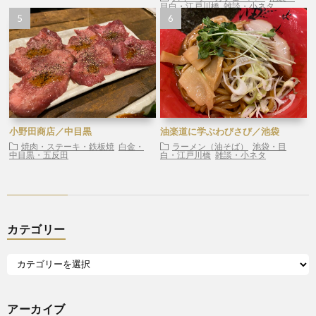
目白・江戸川橋
雑談・小ネタ
小野田商店／中目黒
油楽道に学ぶわびさび／池袋
焼肉・ステーキ・鉄板焼
白金・
ラーメン（油そば）
池袋・目
中目黒・五反田
白・江戸川橋
雑談・小ネタ
カテゴリー
アーカイブ