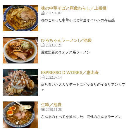
魂の中華そばと座敷わらし／上板橋
2022.09.07
魂のこもった中華そばと常連オバハンの存在感
ひろちゃんラーメン!／池袋
2023.03.21
温故知新のネオノス系ラーメン
ESPRESSO D WORKS／恵比寿
2022.07.14
落ち着いた大人なデートにピッタリのイタリアンカフ
ェ
生粋／池袋
2020.11.28
さんまのすべてを抽出した、究極のさんまラーメン