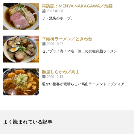
再訪記：MENYA NAKAGAWA／池袋
2023.01.08
ザ・池袋のホープ。
下頭橋ラーメン／ときわ台
2020.10.22
セアブラノ海！？唯一無二の究極背脂ラーメン
麵屋しらかわ／高山
2020.12.13
暖かい接客が素晴らしい高山ラーメントップティア
よく読まれている記事