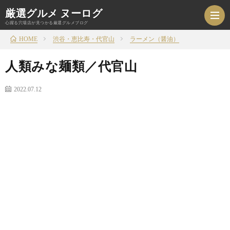
厳選グルメ ヌーログ
心躍る穴場店が見つかる厳選グルメブログ
渋谷・恵比寿・代官山
ラーメン（醤油）
HOME
人類みな麺類／代官山
HOM
2022.07.12
ジ
ャ
エ
ン
リ
お
ル
ア
家
旅
か
か
ご
行
雑