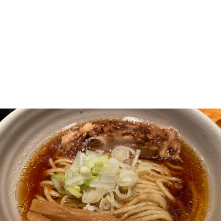
ら
ら
は
談・
探
探
ん
小
す
す
ネ
タ