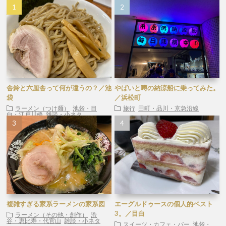
舎鈴と六厘舎って何が違うの？／池
やばいと噂の納涼船に乗ってみた。
袋
／浜松町
ラーメン（つけ麺）
池袋・目
旅行
田町・品川・京急沿線
白・江戸川橋
雑談・小ネタ
複雑すぎる家系ラーメンの家系図
エーグルドゥースの個人的ベスト
3。／目白
ラーメン（その他・創作）
渋
谷・恵比寿・代官山
雑談・小ネタ
スイーツ・カフェ・バー
池袋・