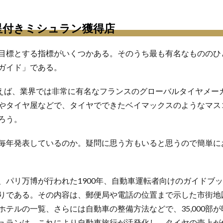
星付きミシュラン獲得店
目標とする指標がいくつかある。そのうち最も有名なもののひ
ガイド」である。
）と言えば、業界では非常に有名なフランスのグローバルタイヤメー
やタイヤ屋などで、タイヤでできたベイマックスのようなマス
ろう。
毎年発表しているのか。疑問に思う方もいると思うので簡単に
、パリ万博が行われた1900年、自動車運転者向けのガイドブ
りである。その内容は、郵便局や電話の位置まで示した市街地
テルの一覧、さらには自動車の整備方法などで、35,000部が
ュランは、これにより自動車旅行が活発化し、タイヤの売上が