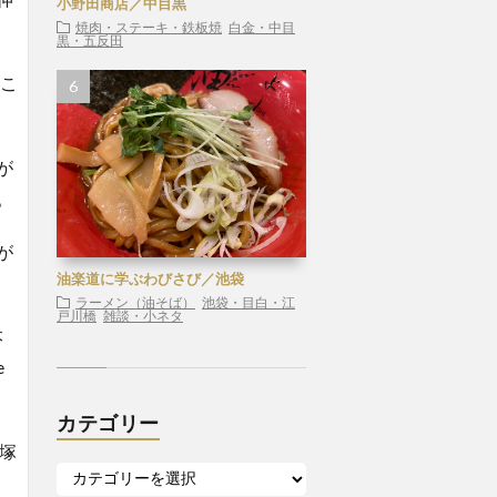
小野田商店／中目黒
焼肉・ステーキ・鉄板焼
白金・中目
黒・五反田
たこ
が
。
が
油楽道に学ぶわびさび／池袋
。
ラーメン（油そば）
池袋・目白・江
戸川橋
雑談・小ネタ
本
e
カテゴリー
塚