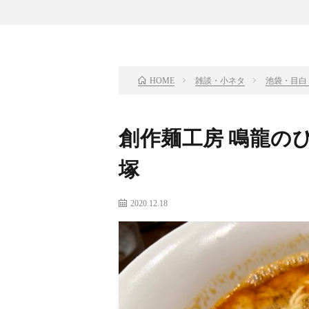
雑談・小ネタ
池袋・目白
HOME
創作麺工房 鳴龍の
塚
2020.12.18