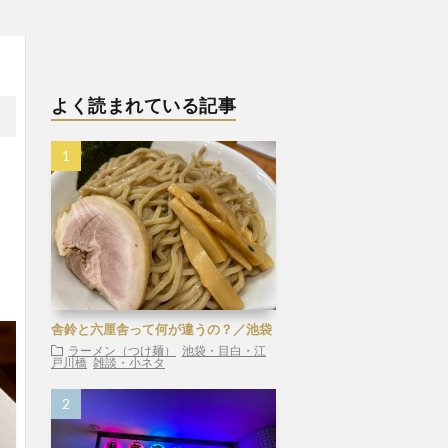
よく読まれている記事
舎鈴と六厘舎って何が違うの？／池袋
ラーメン（つけ麺）
池袋・目白・江
戸川橋
雑談・小ネタ