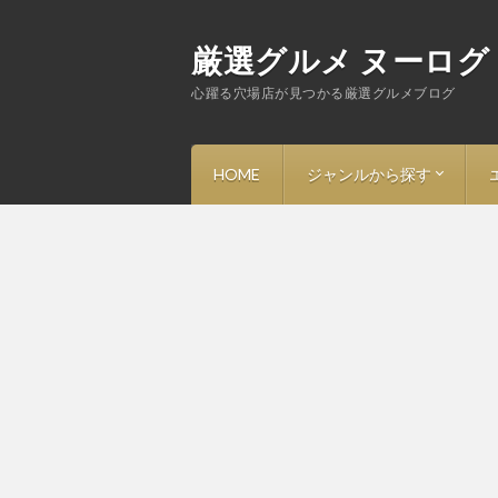
厳選グルメ ヌーログ
心躍る穴場店が見つかる厳選グルメブログ
HOME
ジャンルから探す
－ ラーメン
－ 寿司
－ フレンチ・ビストロ
－ イタリアン・トラットリ
－ 中華・その他アジア料理
－ 洋食
－ 和食・割烹・焼鳥
－ 蕎麦
－ 焼肉・ステーキ・鉄板焼
－ とんかつ
－ ハンバーガー・アメリカ
－ カレー・定食
－ スイーツ・カフェ・バー
－ その他