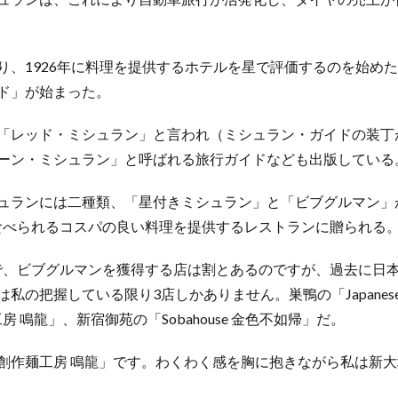
り、1926年に料理を提供するホテルを星で評価するのを始め
ド」が始まった。
「レッド・ミシュラン」と言われ（ミシュラン・ガイドの装丁
ーン・ミシュラン」と呼ばれる旅行ガイドなども出版している
ュランには二種類、「星付きミシュラン」と「ビブグルマン」
で食べられるコスパの良い料理を提供するレストランに贈られる
ので、ビブグルマンを獲得する店は割とあるのですが、過去に日
私の把握している限り3店しかありません。巣鴨の「Japanes
麺工房 鳴龍」、新宿御苑の「Sobahouse 金色不如帰」だ。
創作麺工房 鳴龍」です。わくわく感を胸に抱きながら私は新大