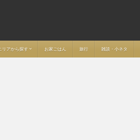
エリアから探す
お家ごはん
旅行
雑談・小ネタ
ア
ン
－ 福島
－ 愛知
> 名古屋
－ 岐阜
－ 長野
－ 大阪
－ 京都
－ 神奈川
－ 埼玉
－ 静岡
－ 鳥取
－ 山口
－ 福岡
－ 大分
－ 東京全域
> 東京・日本橋・神田
> 大手町・丸の内・日比谷
> 神保町・秋葉原・九段下
> 飯田橋・神楽坂・市ヶ谷
> 新宿・荒木町・四ツ谷
> 渋谷・恵比寿・代官山
> 池袋・目白・江戸川橋
> 赤坂・永田町・霞ヶ関
> 六本木・麻布・広尾
> 白金・中目黒・五反田
> 表参道・青山・代々木上原
> 上野・湯島・浅草
> 築地・月島・豊洲
> 錦糸町・両国・清澄白河
> 門前仲町・木場・東陽町
> 田町・品川・京急沿線
> 要町・千川・小竹向原
> 三田線沿線（埼玉方面）
> 東武東上線沿線
> 西武池袋線沿線