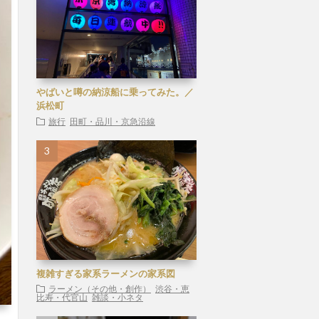
やばいと噂の納涼船に乗ってみた。／
浜松町
旅行
田町・品川・京急沿線
複雑すぎる家系ラーメンの家系図
ラーメン（その他・創作）
渋谷・恵
比寿・代官山
雑談・小ネタ