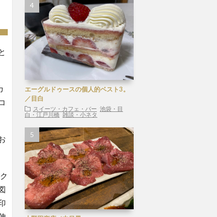
と
カ
エーグルドゥースの個人的ベスト3。
／目白
コ
スイーツ・カフェ・バー
池袋・目
白・江戸川橋
雑談・小ネタ
お
ック
図
印
伸