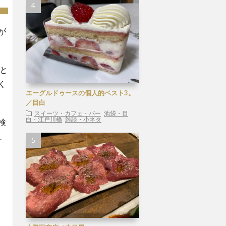
が
と
く
エーグルドゥースの個人的ベスト3。
／目白
スイーツ・カフェ・バー
池袋・目
白・江戸川橋
雑談・小ネタ
検
、