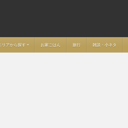
エリアから探す
お家ごはん
旅行
雑談・小ネタ
ア
ン
－ 福島
－ 愛知
> 名古屋
－ 岐阜
－ 長野
－ 大阪
－ 京都
－ 神奈川
－ 埼玉
－ 静岡
－ 鳥取
－ 山口
－ 福岡
－ 大分
－ 東京全域
> 東京・日本橋・神田
> 大手町・丸の内・日比谷
> 神保町・秋葉原・九段下
> 飯田橋・神楽坂・市ヶ谷
> 新宿・荒木町・四ツ谷
> 渋谷・恵比寿・代官山
> 池袋・目白・江戸川橋
> 赤坂・永田町・霞ヶ関
> 六本木・麻布・広尾
> 白金・中目黒・五反田
> 表参道・青山・代々木上原
> 上野・湯島・浅草
> 築地・月島・豊洲
> 錦糸町・両国・清澄白河
> 門前仲町・木場・東陽町
> 田町・品川・京急沿線
> 要町・千川・小竹向原
> 三田線沿線（埼玉方面）
> 東武東上線沿線
> 西武池袋線沿線