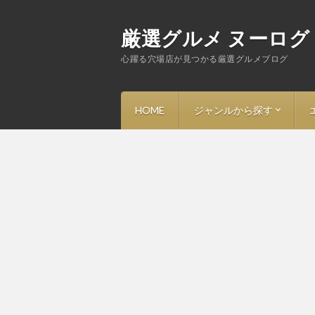
厳選グルメ ヌーログ
心躍る穴場店が見つかる厳選グルメブログ
HOME
ジャンルから探す
－ ラーメン
－ 寿司
－ フレンチ・ビストロ
－ イタリアン・トラットリ
－ 中華・その他アジア料理
－ 洋食
－ 和食・割烹・焼鳥
－ 蕎麦
－ 焼肉・ステーキ・鉄板焼
－ とんかつ
－ ハンバーガー・アメリカ
－ カレー・定食
－ スイーツ・カフェ・バー
－ その他