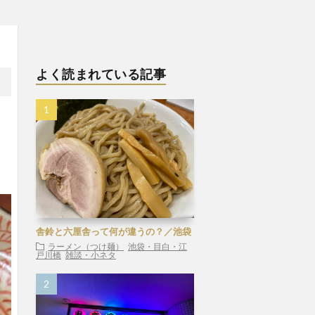
よく読まれている記事
舎鈴と六厘舎って何が違うの？／池袋
ラーメン（つけ麺）
池袋・目白・江
戸川橋
雑談・小ネタ