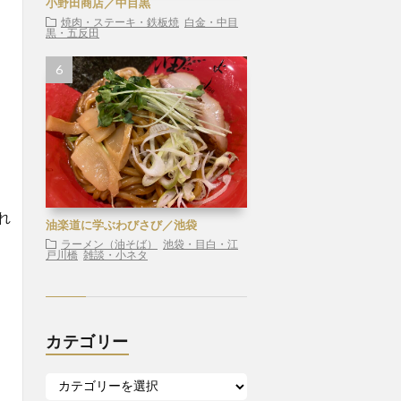
小野田商店／中目黒
焼肉・ステーキ・鉄板焼
白金・中目
黒・五反田
れ
油楽道に学ぶわびさび／池袋
ラーメン（油そば）
池袋・目白・江
戸川橋
雑談・小ネタ
カテゴリー