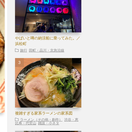
やばいと噂の納涼船に乗ってみた。／
浜松町
旅行
田町・品川・京急沿線
複雑すぎる家系ラーメンの家系図
ラーメン（その他・創作）
渋谷・恵
比寿・代官山
雑談・小ネタ